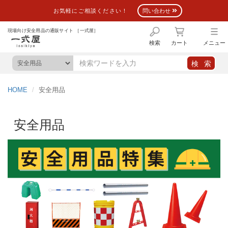
お気軽にご相談ください！
問い合わせ
現場向け安全用品の通販サイト ［一式屋］
検索
カート
メニュー
HOME
安全用品
安全用品