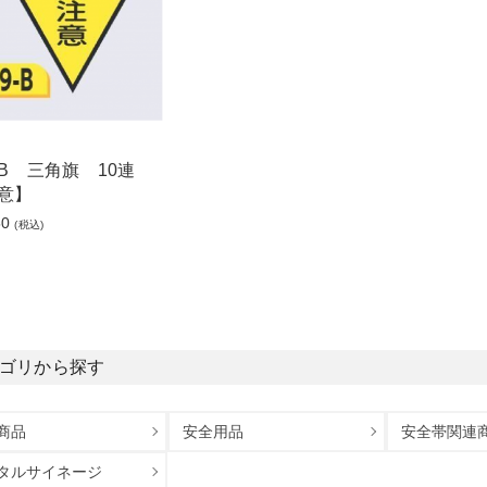
9-B 三角旗 10連
意】
50
(税込)
ゴリから探す
商品
安全用品
安全帯関連
タルサイネージ