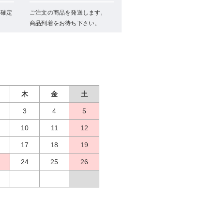
文確定
ご注文の商品を発送します。
商品到着をお待ち下さい。
木
金
土
3
4
5
10
11
12
17
18
19
24
25
26