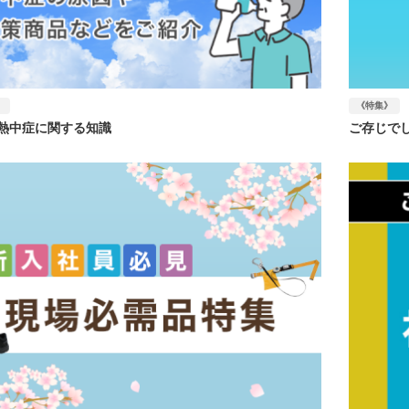
》
《特集》
熱中症に関する知識
ご存じで