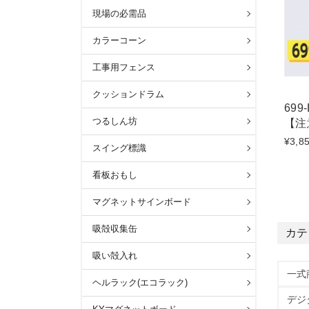
現場の必需品
カラーコーン
工事用フェンス
クッションドラム
69
つるしん坊
【注
¥3,8
スイング標識
看板おもし
マグネットサインボード
吸殻収集缶
カテ
吸い殻入れ
一式
ヘルラック(エコラック)
デジ