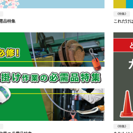
》
《特集》
需品特集
これだけ
》
《特集》