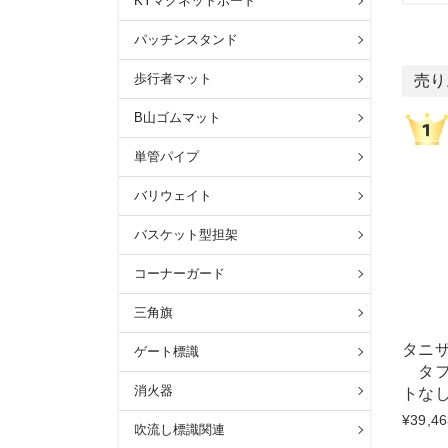
KYマグネットボード
パッチンスタンド
歩行者マット
売り
B山ゴムマット
単管パイプ
バリウェイト
バスケット型担架
コーナーガード
三角旗
タニザ
ゲート標識
タフ
消火器
トな
¥39,46
吹流し標識関連