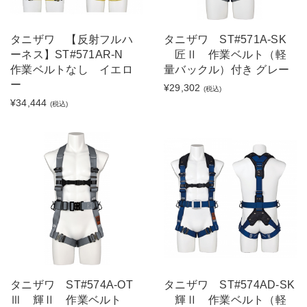
タニザワ 【反射フルハ
タニザワ ST#571A-SK
ーネス】ST#571AR-N
匠Ⅱ 作業ベルト（軽
作業ベルトなし イエロ
量バックル）付き グレー
ー
¥29,302
(税込)
¥34,444
(税込)
タニザワ ST#574A-OT
タニザワ ST#574AD-SK
Ⅲ 輝Ⅱ 作業ベルト
輝Ⅱ 作業ベルト（軽