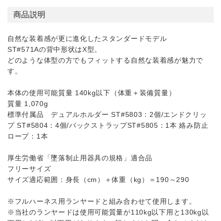
商品説明
自然な装着感が更に進化したスタンダードモデル
ST#571Aの背中形状はX型。
どのような体型の方でもフィットする自然な装着感が魅力で
す。
本体の使用可能質量 140kg以下（体重＋装備質量）
質量 1,070g
標準付属品 デュアルホルダー ST#5803：2個/エンドクリッ
プ ST#5804：4個/バックストラップST#5805：1本 絡み防止
ロープ：1本
厚生労働省「墜落制止用器具の規格」適合品
フリーサイズ
サイズ適応範囲：身長（cm）＋体重（kg）＝190～290
※フルハーネス用ランヤードと組み合わせて使用します。
※当社のランヤードは使用可能質量が110kg以下用と130kg以