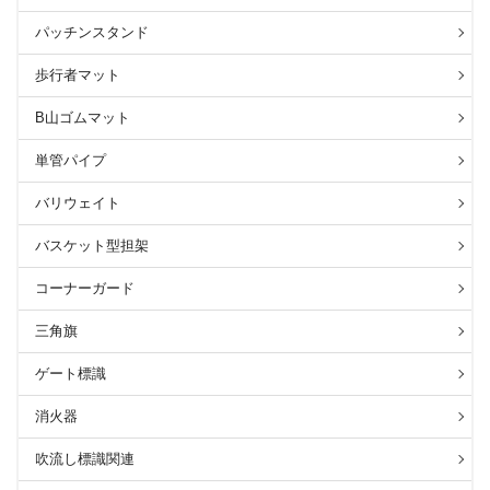
パッチンスタンド
歩行者マット
B山ゴムマット
単管パイプ
バリウェイト
バスケット型担架
コーナーガード
三角旗
ゲート標識
消火器
吹流し標識関連