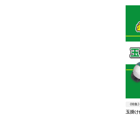
《特集
玉掛け