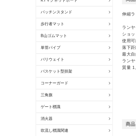
KYマグネットボード
パッチンスタンド
伸縮ラ
歩行者マット
ランヤ
ショッ
B山ゴムマット
使用可
落下距離
単管パイプ
最大自
バリウェイト
ランヤー
質量 1,
バスケット型担架
コーナーガード
三角旗
ゲート標識
消火器
商品
吹流し標識関連