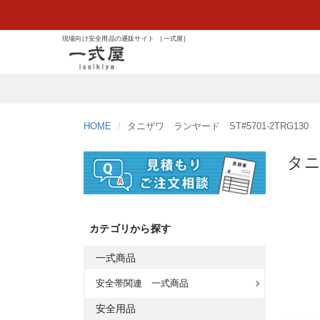
現場向け安全用品の通販サイト ［一式屋］
HOME
タニザワ ランヤード ST#5701-2TRG130
タニ
カテゴリから探す
一式商品
安全帯関連 一式商品
安全用品