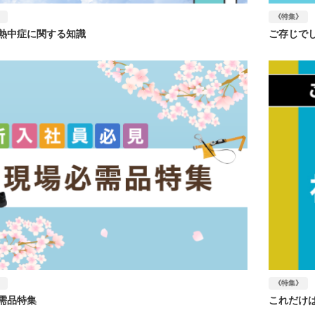
》
《特集》
熱中症に関する知識
ご存じで
》
《特集》
需品特集
これだけ