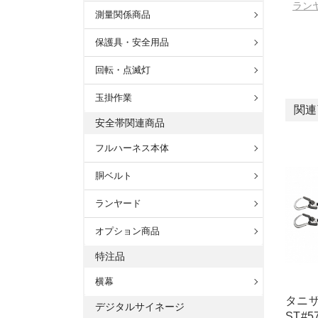
ラン
測量関係商品
保護具・安全用品
回転・点滅灯
玉掛作業
関連
安全帯関連商品
フルハーネス本体
胴ベルト
ランヤード
オプション商品
特注品
横幕
タニ
デジタルサイネージ
ST#5