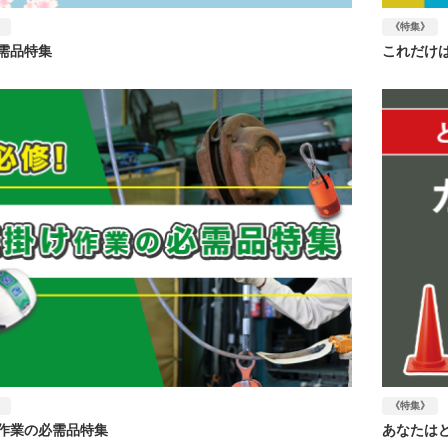
》
《特集》
需品特集
これだけ
》
《特集》
作業の必需品特集
あなたは