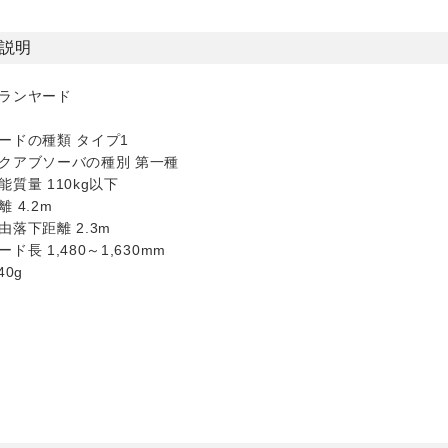
説明
ランヤード
ードの種類 タイプ1
クアブソーバの種別 第一種
能質量 110kg以下
 4.2m
由落下距離 2.3m
ド長 1,480～1,630mm
40g