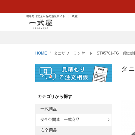
現場向け安全用品の通販サイト ［一式屋］
HOME
タニザワ ランヤード ST#5701-FG (難燃性
タニ
カテゴリから探す
一式商品
安全帯関連 一式商品
安全用品