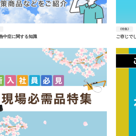
》
《特集》
熱中症に関する知識
ご存じで