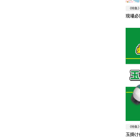
《特集
現場必
《特集
玉掛け