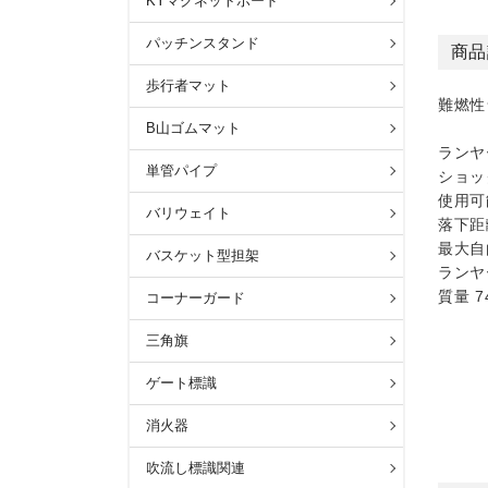
KYマグネットボード
パッチンスタンド
商品
歩行者マット
難燃性
B山ゴムマット
ランヤ
単管パイプ
ショッ
使用可
バリウェイト
落下距離
最大自
バスケット型担架
ランヤー
質量 7
コーナーガード
三角旗
ゲート標識
消火器
吹流し標識関連