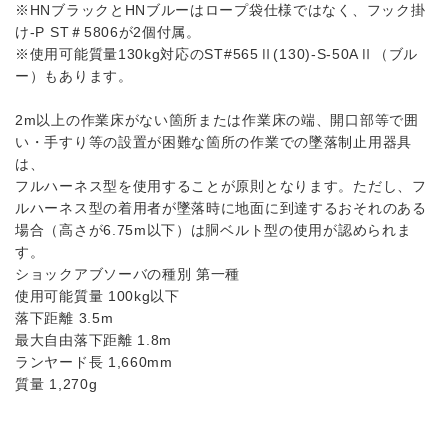
※HNブラックとHNブルーはロープ袋仕様ではなく、フック掛
け-P ST＃5806が2個付属。
※使用可能質量130kg対応のST#565Ⅱ(130)-S-50AⅡ（ブル
ー）もあります。
2m以上の作業床がない箇所または作業床の端、開口部等で囲
い・手すり等の設置が困難な箇所の作業での墜落制止用器具
は、
フルハーネス型を使用することが原則となります。ただし、フ
ルハーネス型の着用者が墜落時に地面に到達するおそれのある
場合（高さが6.75m以下）は胴ベルト型の使用が認められま
す。
ショックアブソーバの種別 第一種
使用可能質量 100kg以下
落下距離 3.5m
最大自由落下距離 1.8m
ランヤード長 1,660mm
質量 1,270g