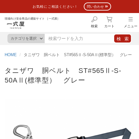
お気軽にご相談ください！
問い合わせ
現場向け安全用品の通販サイト ［一式屋］
検索
カート
メニュー
HOME
タニザワ 胴ベルト ST#565Ⅱ-S-50AⅡ(標準型） グレー
タニザワ 胴ベルト ST#565Ⅱ-S-
50AⅡ(標準型） グレー