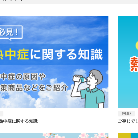
》
《特集》
熱中症に関する知識
ご存じで