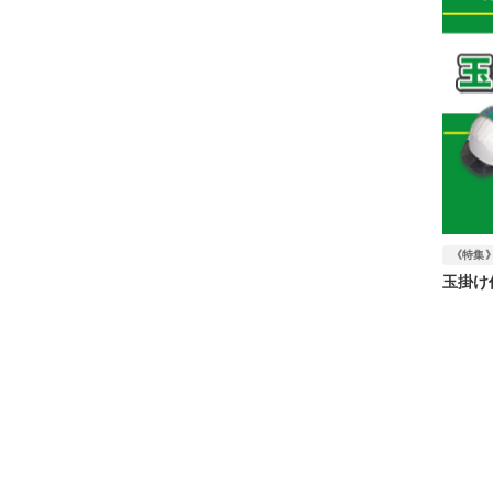
《特集
玉掛け