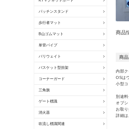
KYマグネットボード
パッチンスタンド
歩行者マット
商品
B山ゴムマット
単管パイプ
バリウェイト
商品
バスケット型担架
内部ク
OSは
コーナーガード
小型コ
三角旗
別途料
ゲート標識
オプシ
お取り
消火器
詳細は
吹流し標識関連