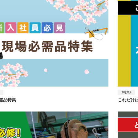
》
《特集》
需品特集
これだけ