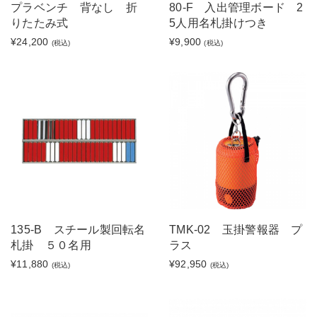
プラベンチ 背なし 折
80-F 入出管理ボード 2
りたたみ式
5人用名札掛けつき
¥24,200
¥9,900
(税込)
(税込)
135-B スチール製回転名
TMK-02 玉掛警報器 プ
札掛 ５０名用
ラス
¥11,880
¥92,950
(税込)
(税込)