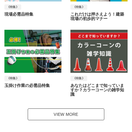
《特集》
《特集》
現場必需品特集
これだけは押さえよう！建築
現場の初歩的マナー
《特集》
《特集》
玉掛け作業の必需品特集
あなたはどこまで知っていま
すか？カラーコーンの雑学知
識
VIEW MORE