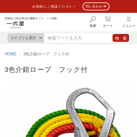
お気軽にご相談ください！
問い合わせ
現場向け安全用品の通販サイト ［一式屋］
検索
カート
メニュー
HOME
3色介錯ロープ フック付
3色介錯ロープ フック付