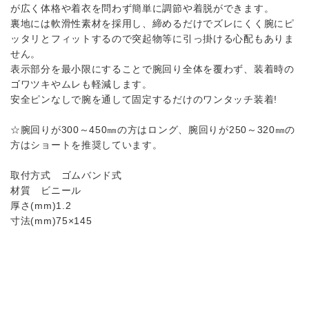
が広く体格や着衣を問わず簡単に調節や着脱ができます。
裏地には軟滑性素材を採用し、締めるだけでズレにくく腕にピ
ッタリとフィットするので突起物等に引っ掛ける心配もありま
せん。
表示部分を最小限にすることで腕回り全体を覆わず、装着時の
ゴワツキやムレも軽減します。
安全ピンなしで腕を通して固定するだけのワンタッチ装着!
☆腕回りが300～450㎜の方はロング、腕回りが250～320㎜の
方はショートを推奨しています。
取付方式 ゴムバンド式
材質 ビニール
厚さ(mm)1.2
寸法(mm)75×145