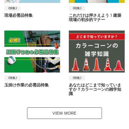
《特集》
《特集》
現場必需品特集
これだけは押さえよう！建築
現場の初歩的マナー
《特集》
《特集》
玉掛け作業の必需品特集
あなたはどこまで知っていま
すか？カラーコーンの雑学知
識
VIEW MORE