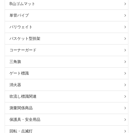
B山ゴムマット
単管パイプ
バリウェイト
バスケット型担架
コーナーガード
三角旗
ゲート標識
消火器
吹流し標識関連
測量関係商品
保護具・安全用品
回転・点滅灯