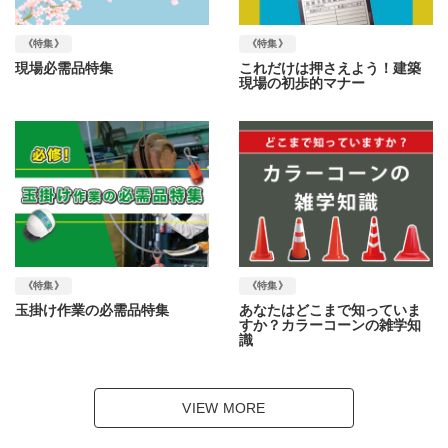
《特集》
《特集》
現場必需品特集
これだけは押さえよう！建築
現場の初歩的マナー
《特集》
《特集》
玉掛け作業の必需品特集
あなたはどこまで知っていま
すか？カラーコーンの雑学知
識
VIEW MORE