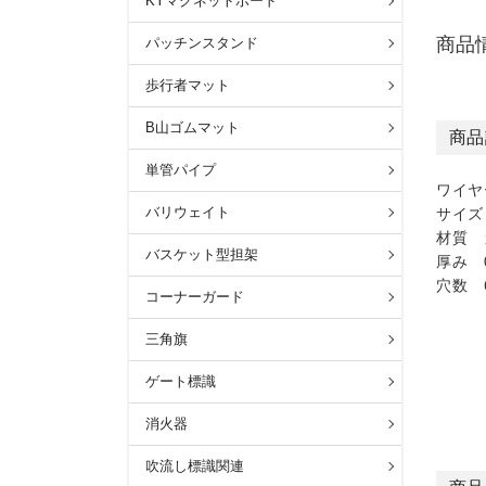
KYマグネットボード
商品
パッチンスタンド
歩行者マット
B山ゴムマット
商品
単管パイプ
ワイヤ
バリウェイト
サイズ 
材質 
バスケット型担架
厚み 
穴数 6
コーナーガード
三角旗
ゲート標識
消火器
吹流し標識関連