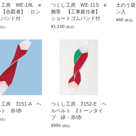
工房 WE-18L e
つくし工房 WE-11S e
土のう袋
 【合図者】 ロン
腕章 【工事責任者】
ン入
ムバンド付
ショートゴムバンド付
¥88
(税込)
¥1,100
税込)
(税込)
工房 3151-A ヘ
つくし工房 3152-E ヘ
ト 赤/赤
ルベルト 2トーンタイ
プ 緑・赤/赤
税込)
¥990
(税込)