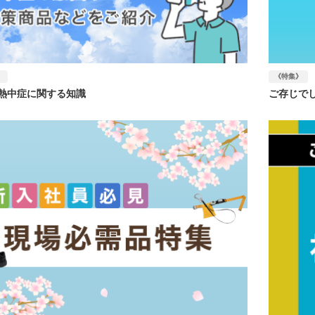
》
《特集》
熱中症に関する知識
ご存じで