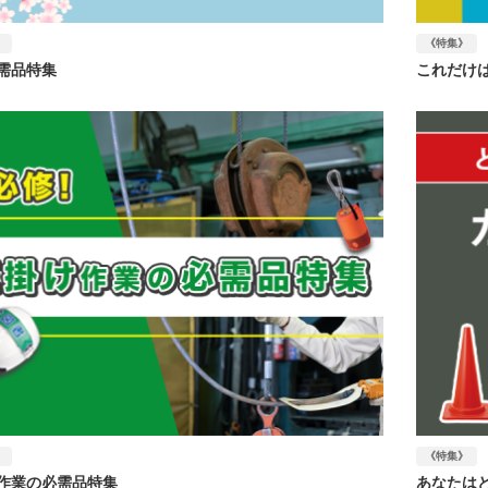
》
《特集》
需品特集
これだけ
》
《特集》
作業の必需品特集
あなたは