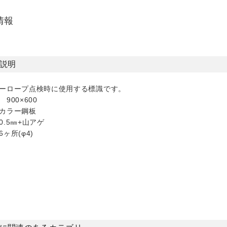
情報
説明
ーロープ点検時に使用する標識です。
900×600
カラー鋼板
0.5㎜+山アゲ
ヶ所(φ4)