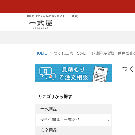
現場向け安全用品の通販サイト ［一式屋］
HOME
つくし工房 53-Ｅ 玉掛関係標識 使用禁
つく
カテゴリから探す
一式商品
安全帯関連 一式商品
安全用品