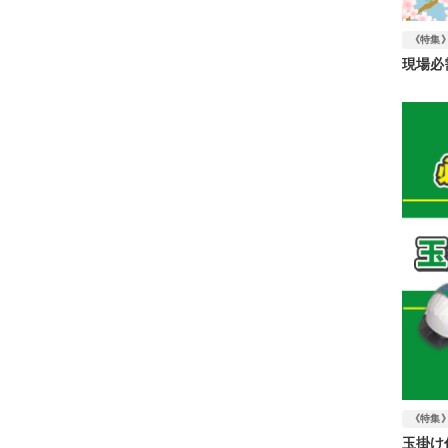
《特集
現場必
《特集
玉掛け