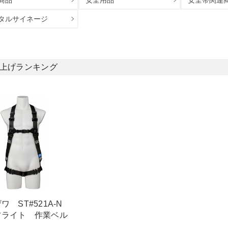
商品
安全用品
安全帯関連
タルサイネージ
上げランキング
ワ ST#521A-N
ライト 作業ベル
し