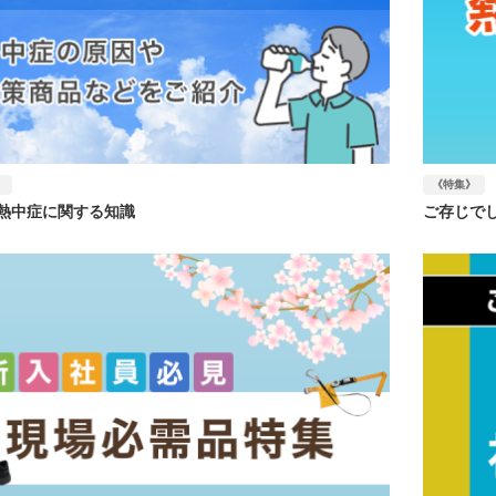
》
《特集》
熱中症に関する知識
ご存じで