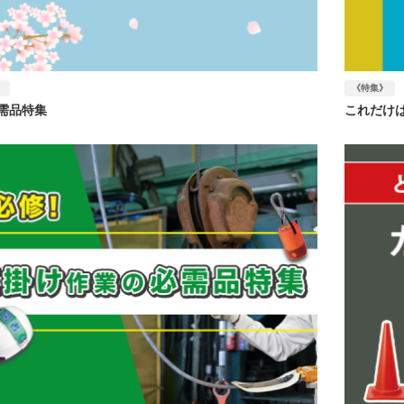
》
《特集》
需品特集
これだけ