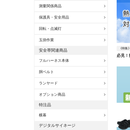
測量関係商品
保護具・安全用品
回転・点滅灯
玉掛作業
《特集
安全帯関連商品
必見！
フルハーネス本体
胴ベルト
ランヤード
オプション商品
特注品
横幕
デジタルサイネージ