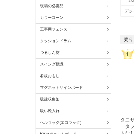
一式
現場の必需品
デジ
カラーコーン
工事用フェンス
売り
クッションドラム
つるしん坊
スイング標識
看板おもし
マグネットサインボード
吸殻収集缶
吸い殻入れ
タニザ
ヘルラック(エコラック)
タフ
トな