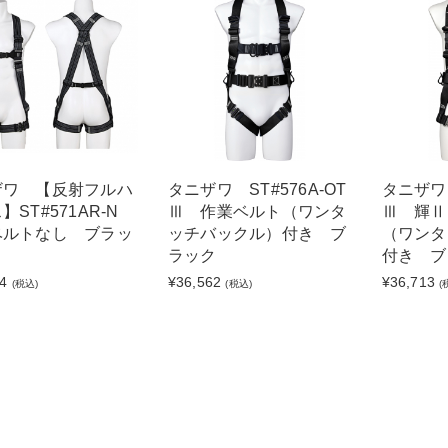
ザワ 【反射フルハ
タニザワ ST#576A-OT
タニザワ 
】ST#571AR-N
Ⅲ 作業ベルト（ワンタ
Ⅲ 輝Ⅱ
ベルトなし ブラッ
ッチバックル）付き ブ
（ワンタ
ラック
付き ブ
4
¥36,562
¥36,713
(税込)
(税込)
(