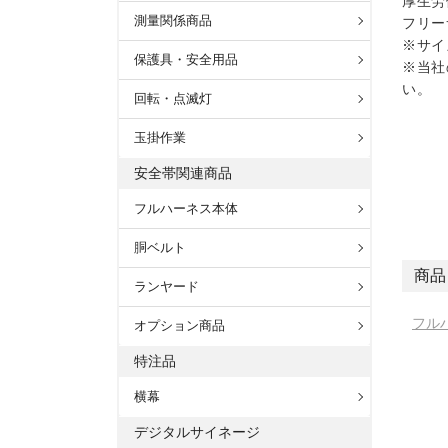
厚生労
測量関係商品
フリー
※サイ
保護具・安全用品
※当社
い。
回転・点滅灯
玉掛作業
安全帯関連商品
フルハーネス本体
胴ベルト
商品
ランヤード
フル
オプション商品
特注品
横幕
デジタルサイネージ