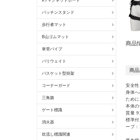
KYマグネットボード
パッチンスタンド
歩行者マット
B山ゴムマット
商品
単管パイプ
バリウェイト
商品
バスケット型担架
安全性
コーナーガード
身体へ
三角旗
ために
本体の
ゲート標識
質量 9
標準付
消火器
ープ：
吹流し標識関連