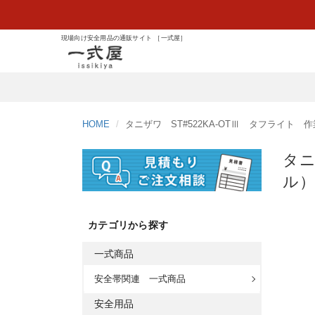
現場向け安全用品の通販サイト ［一式屋］
HOME
タニザワ ST#522KA-OTⅢ タフライト
タニ
ル
カテゴリから探す
一式商品
安全帯関連 一式商品
安全用品