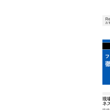
Re
お
現
ネ
現場