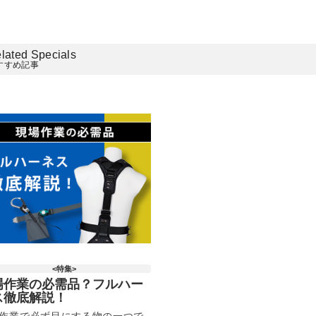
lated Specials
すすめ記事
<特集>
場作業の必需品？フルハー
ス徹底解説！
作業で必ず目にする物の一つで