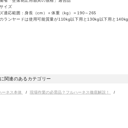
働省「墜落制止用器具の規格」適合品
サイズ
ズ適応範囲：身長（cm）＋体重（kg）＝190～265
のランヤードは使用可能質量が110kg以下用と130kg以下用と14
に関連のあるカテゴリー
ハーネス本体
現場作業の必需品？フルハーネス徹底解説！