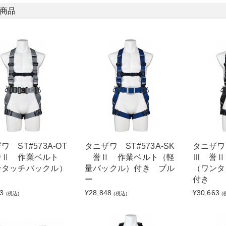
商品
ワ ST#573A-OT
タニザワ ST#573A-SK
タニザワ 
誉Ⅱ 作業ベルト
誉Ⅱ 作業ベルト（軽
Ⅲ 誉Ⅱ
ンタッチバックル）
量バックル）付き ブル
（ワンタ
ー
付き
3
¥28,848
¥30,663
(税込)
(税込)
(