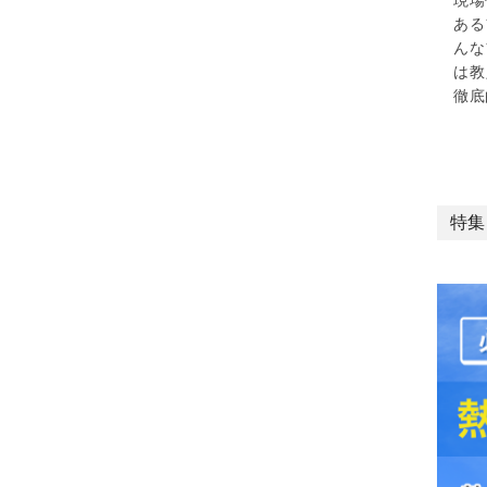
ある
んな
は教
徹底
特集