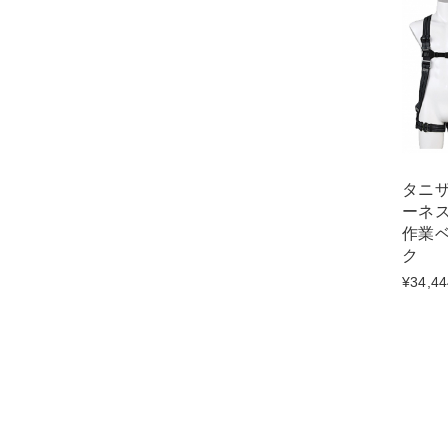
タニ
ーネス
作業
ク
¥34,44