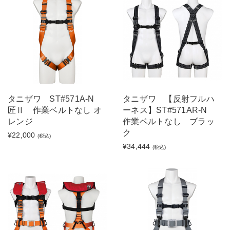
タニザワ ST#571A-N
タニザワ 【反射フルハ
匠Ⅱ 作業ベルトなし オ
ーネス】ST#571AR-N
レンジ
作業ベルトなし ブラッ
ク
¥22,000
(税込)
¥34,444
(税込)