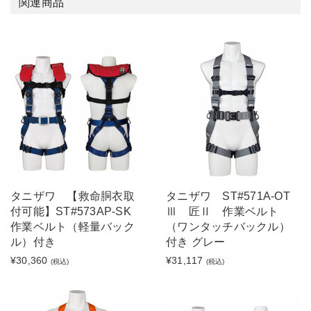
関連商品
タニザワ 【救命胴衣取
タニザワ ST#571A-OT
付可能】ST#573AP-SK
Ⅲ 匠Ⅱ 作業ベルト
作業ベルト（軽量バック
（ワンタッチバックル）
ル）付き
付き グレー
¥30,360
¥31,117
(税込)
(税込)