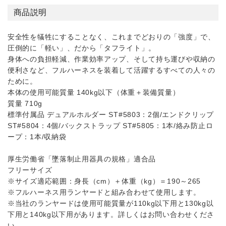
商品説明
安全性を犠牲にすることなく、これまでどおりの「強度」で、
圧倒的に「軽い」、だから「タフライト」。
身体への負担軽減、作業効率アップ、そして持ち運びや収納の
便利さなど、フルハーネスを装着して活躍するすべての人々の
ために。
本体の使用可能質量 140kg以下（体重＋装備質量）
質量 710g
標準付属品 デュアルホルダー ST#5803：2個/エンドクリップ
ST#5804：4個/バックストラップ ST#5805：1本/絡み防止ロ
ープ：1本/収納袋
厚生労働省「墜落制止用器具の規格」適合品
フリーサイズ
※サイズ適応範囲：身長（cm）＋体重（kg）＝190～265
※フルハーネス用ランヤードと組み合わせて使用します。
※当社のランヤードは使用可能質量が110kg以下用と130kg以
下用と140kg以下用があります。詳しくはお問い合わせくださ
い。