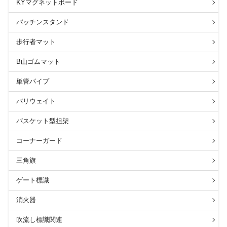
KYマグネットボード
パッチンスタンド
歩行者マット
B山ゴムマット
単管パイプ
バリウェイト
バスケット型担架
コーナーガード
三角旗
ゲート標識
消火器
吹流し標識関連