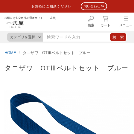
お気軽にご相談ください！
問い合わせ
現場向け安全用品の通販サイト ［一式屋］
検索
カート
メニュー
HOME
タニザワ OTⅢベルトセット ブルー
タニザワ OTⅢベルトセット ブルー