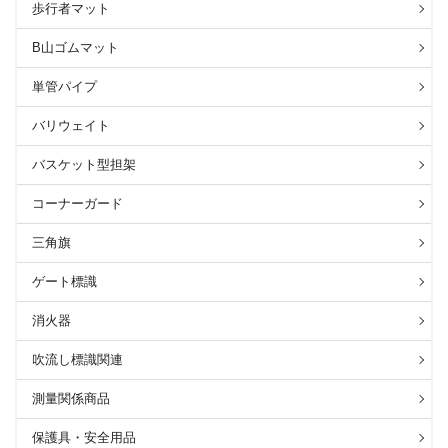
歩行者マット
B山ゴムマット
単管パイプ
バリウェイト
バスケット型担架
コーナーガード
三角旗
ゲート標識
消火器
吹流し標識関連
測量関係商品
保護具・安全用品