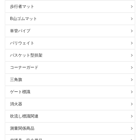
歩行者マット
B山ゴムマット
単管パイプ
バリウェイト
バスケット型担架
コーナーガード
三角旗
ゲート標識
消火器
吹流し標識関連
測量関係商品