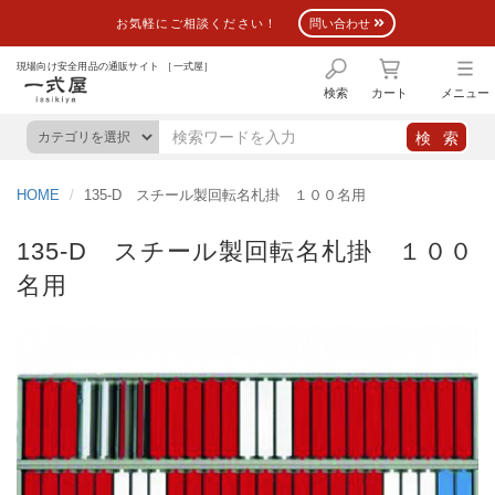
お気軽にご相談ください！
問い合わせ
現場向け安全用品の通販サイト ［一式屋］
検索
カート
メニュー
HOME
135-D スチール製回転名札掛 １００名用
135-D スチール製回転名札掛 １００
名用