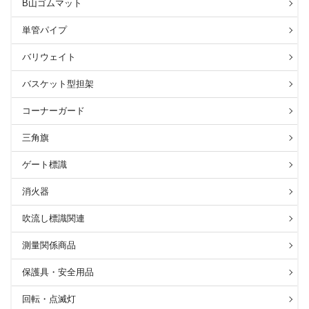
B山ゴムマット
単管パイプ
バリウェイト
バスケット型担架
コーナーガード
三角旗
ゲート標識
消火器
吹流し標識関連
測量関係商品
保護具・安全用品
回転・点滅灯