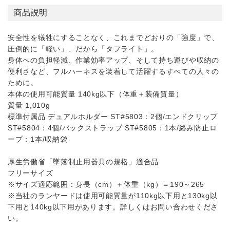
商品説明
安全性を犠牲にすることなく、これまでどおりの「強度」で、
圧倒的に「軽い」、だから「タフライト」。
身体への負担軽減、作業効率アップ、そして持ち運びや収納の
便利さなど、フルハーネスを装着して活躍するすべての人々の
ために。
本体の使用可能質量 140kg以下（体重＋装備質量）
質量 1,010g
標準付属品 デュアルホルダー ST#5803：2個/エンドクリップ
ST#5804：4個/バックストラップ ST#5805：1本/絡み防止ロ
ープ：1本/収納袋
厚生労働省「墜落制止用器具の規格」適合品
フリーサイズ
※サイズ適応範囲：身長（cm）＋体重（kg）＝190～265
※当社のランヤードは使用可能質量が110kg以下用と130kg以
下用と140kg以下用があります。詳しくはお問い合わせくださ
い。