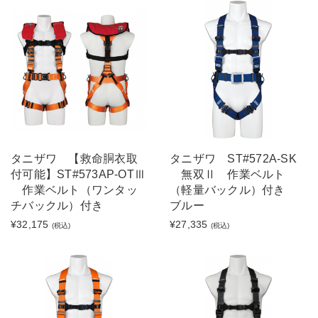
タニザワ 【救命胴衣取
タニザワ ST#572A-SK
付可能】ST#573AP-OTⅢ
無双Ⅱ 作業ベルト
作業ベルト（ワンタッ
（軽量バックル）付き
チバックル）付き
ブルー
¥32,175
¥27,335
(税込)
(税込)