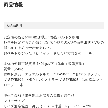
商品情報
商品説明
安定感のある背中X型形状とV型腿ベルトを採用
身体を固定する力が強く安定感が魅力のX型の背中形状とV型の
腿ベルトを組み合わせました。
腿ベルトをぴったりとフィットさせたい方向きのモデル。
本体の使用可能質量 140kg以下（体重＋装備質量）
質量 1,240g
標準付属品 デュアルホルダー ST#5803：2個/エンドクリッ
プ ST#5804：4個/バックストラップ ST#5805：1本/絡み防止
ロープ：1本
厚生労働省「墜落制止用器具の規格」適合品
フリーサイズ
サイズ適応範囲：身長（cm）＋体重（kg）＝190～290