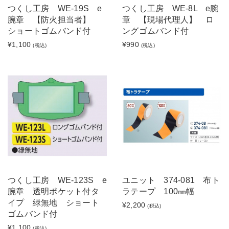
つくし工房 WE-19S e
つくし工房 WE-8L e腕
腕章 【防火担当者】
章 【現場代理人】 ロ
ショートゴムバンド付
ングゴムバンド付
¥1,100
¥990
(税込)
(税込)
つくし工房 WE-123S e
ユニット 374-081 布ト
腕章 透明ポケット付タ
ラテープ 100㎜幅
イプ 緑無地 ショート
¥2,200
(税込)
ゴムバンド付
¥1,100
(税込)