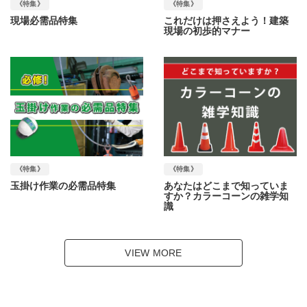
《特集》
《特集》
現場必需品特集
これだけは押さえよう！建築
現場の初歩的マナー
《特集》
《特集》
玉掛け作業の必需品特集
あなたはどこまで知っていま
すか？カラーコーンの雑学知
識
VIEW MORE