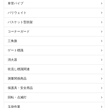
単管パイプ
バリウェイト
バスケット型担架
コーナーガード
三角旗
ゲート標識
消火器
吹流し標識関連
測量関係商品
保護具・安全用品
回転・点滅灯
玉掛作業